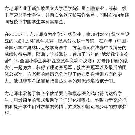
方老师毕业于新加坡国立大学理学院计量金融专业，荣获二级
甲等荣誉学士学位，并两次名列院长嘉许名单，同时在校4年期
间被授予中国学生本科奖学金。
在2000年，方老师身为小学5年级学生，参加针对6年级学生设
立的“祖冲之杯”数学竞赛，以高分收获一等奖。在次年（中国）
全国小学生奥林匹克数学竞赛中，方老师又在决赛中以满分的
成绩拔得头筹。随后，学校派队，参加了当年的“我爱数学夏令
营”（即全国小学生奥林匹克数学竞赛总决赛）方老师和他的队
友们一起努力，获得了理论赛冠军，接力赛冠军以及最后的团
体总冠军。方老师的经历充分体现了他在奥数培训方面的实
力。他也非常希望能够把自己所学的知识传递给孩子们。
方老师非常善于将各个数学要点和概念深入浅出得传达给学
生，用最简单的形式帮助孩子们消化和吸收。他致力于充分挖
掘和提升学生们对数学的热情，并激发和塑造青少年的数学梦
想。