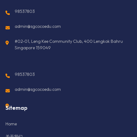
98537803
admin@sgcocoedu.com
#02-01, Leng Kee Community Club, 400 Lengkok Bahru
Singapore 159049
98537803
admin@sgcocoedu.com
Sitemap
Home
关于我们