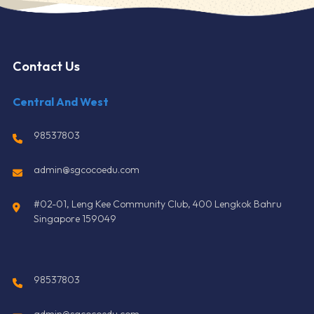
Contact Us
Central And West
98537803
admin@sgcocoedu.com
#02-01, Leng Kee Community Club, 400 Lengkok Bahru
Singapore 159049
98537803